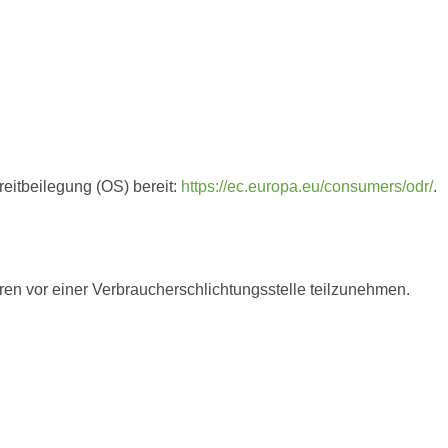
reitbeilegung (OS) bereit:
https://ec.europa.eu/consumers/odr/
.
ahren vor einer Verbraucherschlichtungsstelle teilzunehmen.